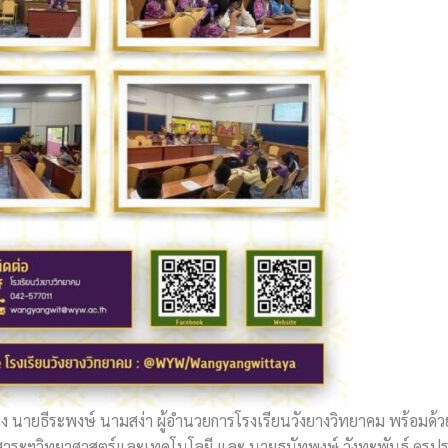
ายธีระพงษ์ นามสง่า ผู้อำนวยการโรงเรียนวังยางวิทยาคม พร้อมด้วย 
สาระฯวิทยาศาสตร์และเทคโนโลยี และ นายธนัทพงษ์ วังทะพันธ์ ครูประจ