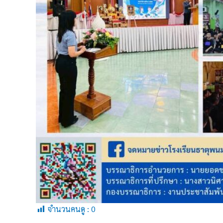
จำนวนคนดู :
0