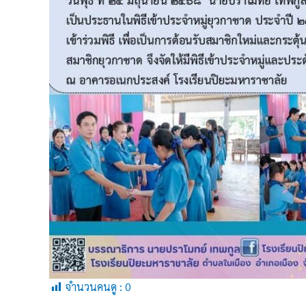
จำนวนคนดู :
0