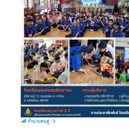
จำนวนคนดู :
0