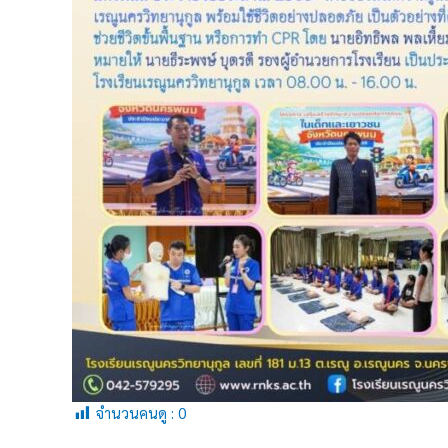
จำนวนคนดู :
0