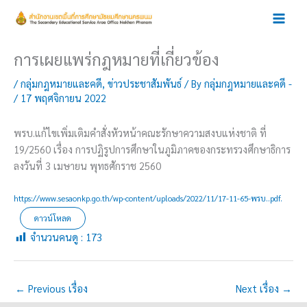
Skip
to
content
การเผยแพร่กฎหมายที่เกี่ยวข้อง
/
กลุ่มกฎหมายและคดี
,
ข่าวประชาสัมพันธ์
/ By
กลุ่มกฎหมายและคดี -
/
17 พฤศจิกายน 2022
พรบ.แก้ไขเพิ่มเติมคำสั่งหัวหน้าคณะรักษาความสงบแห่งชาติ ที่
19/2560 เรื่อง การปฏิรูปการศึกษาในภูมิภาคของกระทรวงศึกษาธิการ
ลงวันที่ 3 เมษายน พุทธศักราช 2560
https://www.sesaonkp.go.th/wp-content/uploads/2022/11/17-11-65-พรบ..pdf.
ดาวน์โหลด
จำนวนคนดู :
173
←
Previous เรื่อง
Next เรื่อง
→