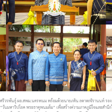
์ กิติศรีวรพันธุ์ ผอ.สพม.นครพนม พร้อมด้วยนายภคิน ลดาดกจิรานนท์ 
“วันมหาวิปโยค พระธาตุพนมล้ม” เพื่อสร้างค่วามภาคภูมิใจและสำนึก