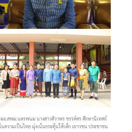
รอง ผอ.สพม.นครพนม นางสาวศิวาพร ขรรค์ศร ศึกษานิเทศก์
ในความเป็นไทย มุ่งเน้นกระตุ้นให้เด็ก เยาวชน ประชาชน