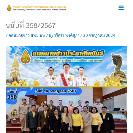
Skip
to
content
ฉบับที่ 358/2567
/
จดหมายข่าว สพม.นพ
/ By
วริศรา พงค์สุภา
/
30 กรกฎาคม 2024