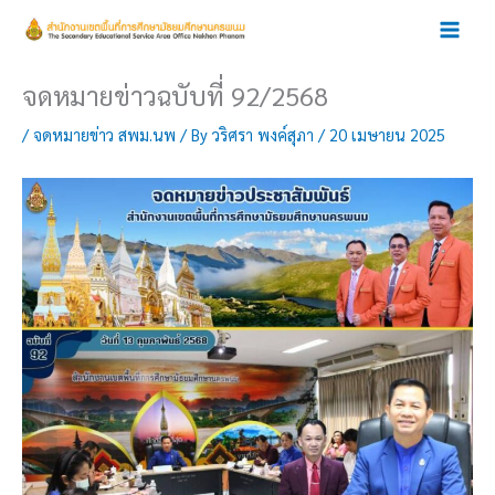
Skip
to
content
จดหมายข่าวฉบับที่ 92/2568
/
จดหมายข่าว สพม.นพ
/ By
วริศรา พงค์สุภา
/
20 เมษายน 2025