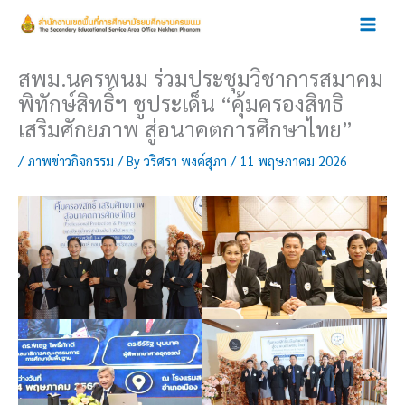
Skip
to
content
สพม.นครพนม ร่วมประชุมวิชาการสมาคม
พิทักษ์สิทธิ์ฯ ชูประเด็น “คุ้มครองสิทธิ
เสริมศักยภาพ สู่อนาคตการศึกษาไทย”
/
ภาพข่าวกิจกรรม
/ By
วริศรา พงค์สุภา
/
11 พฤษภาคม 2026