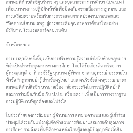
สมาคมพิทักษ์สิทธิผู้บริหาร ครู และบุคลากรทางการศึกษา (ส.พ.บ.ค.)
เพื่อแนวทางการปฏิบัติหน้าที่เพื่อป้องกันความเสี่ยงทางกฎหมาย และ
การเตรียมความพร้อมรับการตรวจสอบจากหน่วยงานภายนอกและ
“ทิศทางนโยบาย สพฐ. สู่การยกระดับคุณภาพการศึกษาไทยอย่าง
ยั่งยืน” ณ โรงแรมสตาร์คอนเวนชัน
จังหวัดระยอง
การประชุมในครั้งนี้มุ่งเน้นการสร้างความรู้ความเข้าใจในด้านกฎหมาย
ที่จำเป็นสำหรับบุคลากรทางการศึกษา โดยได้รับเกียรติจากวิทยากร
ผู้ทรงคุณวุฒิ อาทิ ดร.ธีร์รัฐ บุนนาค ผู้พิพากษาศาลอุทธรณ์ บรรยายใน
หัวข้อ “กฎหมายน่ารู้ สำหรับครูไทย” และ ดร.รัชชัยย์ ศรสุวรรณ นายก
สมาคมพิทักษ์สิทธิฯ บรรยายเรื่อง “ข้อควรระวังในการปฏิบัติหน้าที่
และการร่วมมือ/รับมือ กับ ป.ป.ช. หรือ สตง.” เพื่อเป็นการวางรากฐาน
การปฏิบัติงานที่ถูกต้องและโปร่งใส
ในช่วงท้ายของการสัมมนา ผู้อำนวยการ สพม.นครพนม และผู้เข้าร่วม
ประชุมได้ร่วมกันแบ่งกลุ่มจัดทำแผนการพัฒนาและยกระดับคุณภาพ
การศึกษา รวมถึงลงพื้นที่ศึกษาแหล่งเรียนรู้และภูมิปัญญาท้องถิ่นใน