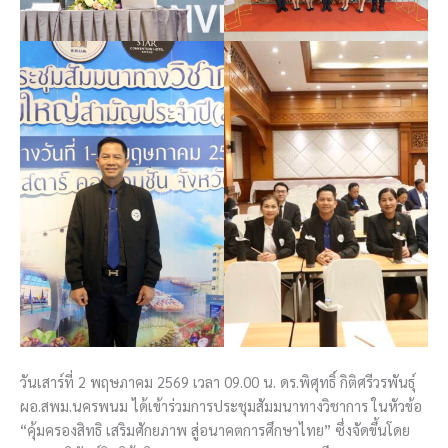
วันเสาร์ที่ 2 พฤษภาคม 2569 เวลา 09.00 น. ดร.พิศุทธิ์ กิติศรีวรพันธ์ุ
ผอ.สพม.นครพนม ได้เข้าร่วมการประชุมสัมมนาทางวิชาการ ในหัวข้อ
“คุ้มครองสิทธิ เสริมศักยภาพ สู่อนาคตการศึกษาไทย” ซึ่งจัดขึ้นโดย