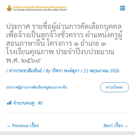
Skip
to
content
ประกาศ รายชื่อผู้ผ่านการคัดเลือกบุคคล
เพื่อจ้างเป็นลูกจ้างชั่วคราว ตำแหน่งครูผู้
สอนภาษาจีน โครงการ ๑ อำเภอ ๑
โรงเรียนคุณภาพ ประจำปีงบประมาณ
พ.ศ. ๒๕๖๙
/
ข่าวประชาสัมพันธ์
/ By
วริศรา พงค์สุภา
/
21 พฤษภาคม 2026
ประกาศผู้ผ่านการคัดเลือกครูสอนภาษาจีน
ดาวน์โหลด
จำนวนคนดู :
40
←
Previous เรื่อง
Next เรื่อง
→