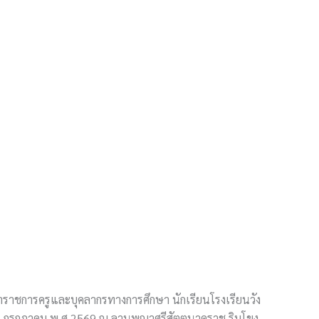
าราชการครูและบุคลากรทางการศึกษา นักเรียนโรงเรียนวัง
เดือน กรกฎาคม พ.ศ.2569 ณ ลานพญาศรีสัตตนาคราช ริมโขง