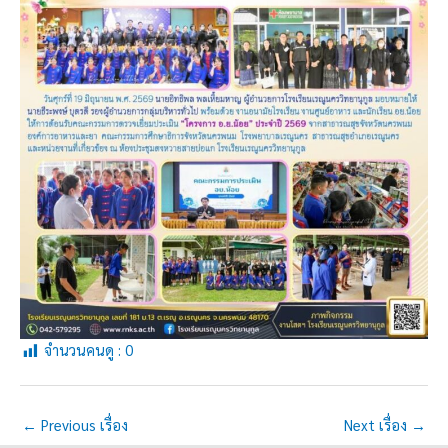
จำนวนคนดู :
0
←
Previous เรื่อง
Next เรื่อง
→